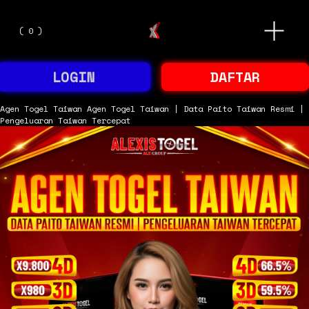
O
(
0
)
p
e
n
M
LOGIN
DAFTAR
e
n
u
Agen Togel Taiwan
Agen Togel Taiwan | Data Paito Taiwan Resmi |
Pengeluaran Taiwan Tercepat