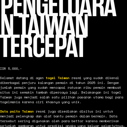
PENGELUARA
N TAIWAN
TERCEPAT
IDR 5,000,-
Selamat datang di agen
togel Taiwan
resmi yang sudah dikenal
diberbagai penjuru kalangan pemain di tahun 2025 ini. Dengan
jumlah pemain yang sudah mencapai ratusan ribu pemain membuat
situs ini semakin tambah dipercaya lagi. Belakangan ini togel
Taiwan juga menjadi salah satu pilihan pasaran utama bagi para
togelmania karena ciri khasnya yang unik.
Data paito Taiwan
resmi juga disediakan disitus ini untuk
menjadi pelengkap dan alat bantu pemain dalam bermain. Data
tersebut sering digunakan oleh para bettor karena memberikan
sejumlah gambaran untuk prediksi angka yang keluar selanjutnya.