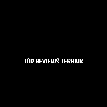
TOP REVIEWS TERBAIK
ALEXISTOGEL